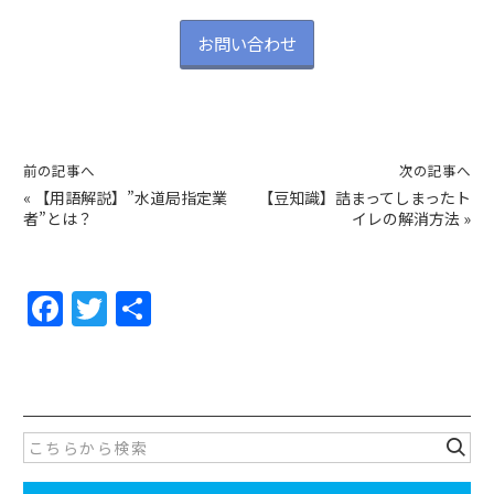
お問い合わせ
前の記事へ
次の記事へ
«
【用語解説】”水道局指定業
【豆知識】詰まってしまったト
者”とは？
イレの解消方法
»
F
T
共
a
w
有
c
itt
e
er
b
o