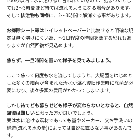
100秒以内に水に溶けると言われているので、詰まったとし
ても2～3時間ほど待てば流れるようになる場合があります。
そして
排泄物も同様
に、2～3時間で解消する事があります。
お掃除シート等
はトイレットペーパーと比較すると明確な規
定は無く溶けにくい為、～1日程度の時間を要する恐れもあ
りますが自然回復が見込めます。
焦らず、一旦時間を置いて様子を見てみましょう。
ここで焦って何度も水を流してしまうと、大腸菌をはじめと
した多くの細菌が含まれた汚水が溢れ復旧作業時に除菌が必
要になり、後々多額の費用がかかってしまいます。
しかし
待てども暮らせども様子が変わらないとなると、
自然
回復は難しい
と思った方が良いでしょう。
実は水に溶ける素材であっても量やメーカー、又お手洗いの
構造(流れる水の量)によっては自然に直らない事があるんで
す。