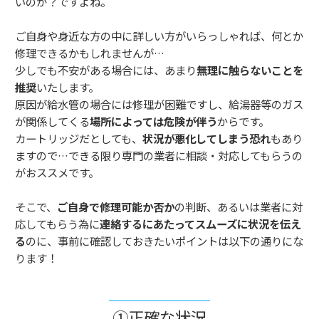
いのか？ですよね。
ご自身や身近な方の中に詳しい方がいらっしゃれば、何とか
修理できるかもしれませんが…
少しでも不安がある場合には、あまり
無理に触らないことを
推奨
いたします。
原因が給水管の場合には修理が困難ですし、給湯器等のガス
が関係してくる
場所によっては危険が伴う
からです。
カートリッジだとしても、
状況が悪化してしまう恐れ
もあり
ますので…できる限り専門の業者に相談・対応してもらうの
がおススメです。
そこで、
ご自身で修理可能か否か
の判断、あるいは業者に対
応してもらう為に
連絡するにあたってスムーズに状況を伝え
る
のに、事前に確認しておきたいポイントは以下の通りにな
ります！
①正確な状況