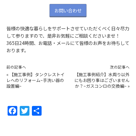
お問い合わせ
皆様の快適な暮らしをサポートさせていただくべく日々尽力
して参りますので、是非お気軽にご相談くださいませ！
365日24時間、お電話・メールにて皆様のお声をお待ちして
おります。
前の記事へ
次の記事へ
«
【施工事例】タンクレストイ
【施工事例紹介】水周り以外
レへのリフォーム~手洗い器の
にもお困り事はございません
設置編~
か？~ガスコンロの交換編~
»
F
T
共
a
w
有
c
itt